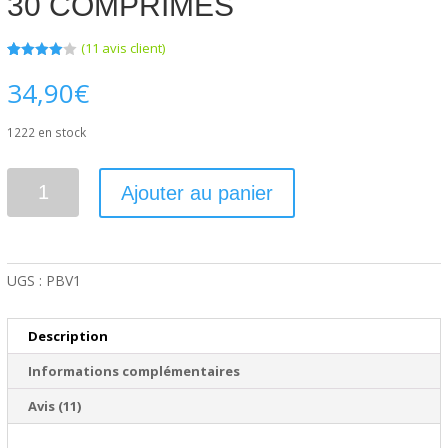
30 COMPRIMÉS
(
11
avis client)
Noté
11
4.00
sur
34,90
€
5 basé
sur
notation
1222 en stock
s client
quantité
Ajouter au panier
de
30
comprimés
UGS :
PBV1
Description
Informations complémentaires
Avis (11)