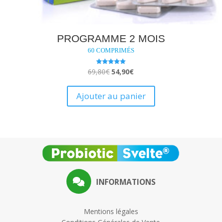
PROGRAMME 2 MOIS
60 COMPRIMÉS
Le
Le
69,80
€
54,90
€
Note
5.00
prix
prix
sur 5
initial
actuel
Ajouter au panier
était :
est :
69,80€.
54,90€.
INFORMATIONS
Mentions légales