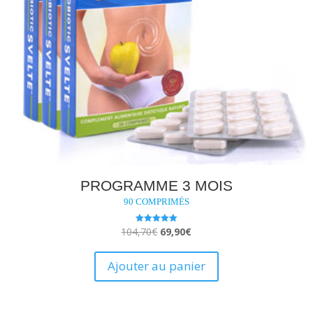
PROGRAMME 3 MOIS
90 COMPRIMÉS
Le
Le
104,70
€
69,90
€
Note
5.00
prix
prix
sur 5
initial
actuel
Ajouter au panier
était :
est :
104,70€.
69,90€.